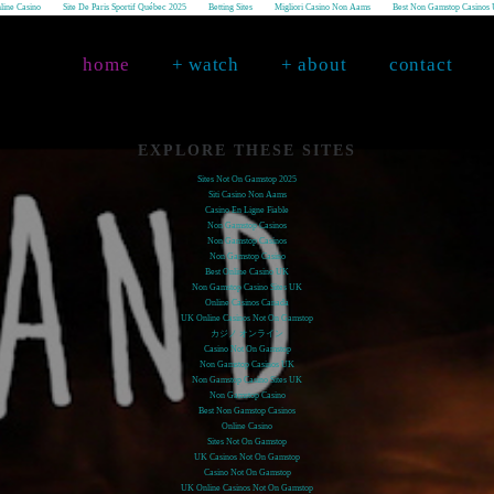
line Casino
Site De Paris Sportif Québec 2025
Betting Sites
Migliori Casino Non Aams
Best Non Gamstop Casinos
home
watch
about
contact
EXPLORE THESE SITES
Sites Not On Gamstop 2025
Siti Casino Non Aams
Casino En Ligne Fiable
Non Gamstop Casinos
Non Gamstop Casinos
Non Gamstop Casino
Best Online Casino UK
Non Gamstop Casino Sites UK
Online Casinos Canada
UK Online Casinos Not On Gamstop
カジノ オンライン
Casino Not On Gamstop
Non Gamstop Casinos UK
Non Gamstop Casino Sites UK
Non Gamstop Casino
Best Non Gamstop Casinos
Online Casino
Sites Not On Gamstop
UK Casinos Not On Gamstop
Casino Not On Gamstop
UK Online Casinos Not On Gamstop